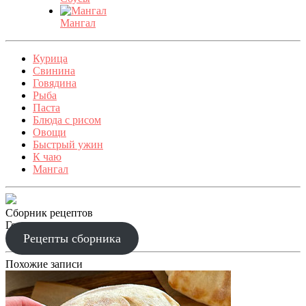
Мангал
Курица
Свинина
Говядина
Рыба
Паста
Блюда с рисом
Овощи
Быстрый ужин
К чаю
Мангал
Сборник рецептов
Готовим праздник
Рецепты сборника
Похожие записи