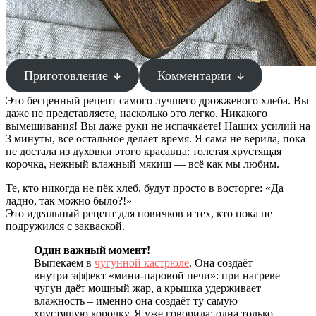
Приготовление
Комментарии
Это бесценный рецепт самого лучшего дрожжевого хлеба. Вы
даже не представляете, насколько это легко. Никакого
вымешивания! Вы даже руки не испачкаете! Наших усилий на
3 минуты, все остальное делает время. Я сама не верила, пока
не достала из духовки этого красавца: толстая хрустящая
корочка, нежный влажный мякиш — всё как мы любим.
Те, кто никогда не пёк хлеб, будут просто в восторге: «Да
ладно, так можно было?!»
Это идеальный рецепт для новичков и тех, кто пока не
подружился с закваской.
Один важный момент!
Выпекаем в
чугунной кастрюле
. Она создаёт
внутри эффект «мини-паровой печи»: при нагреве
чугун даёт мощный жар, а крышка удерживает
влажность – именно она создаёт ту самую
хрустящую корочку. Я уже говорила: одна только