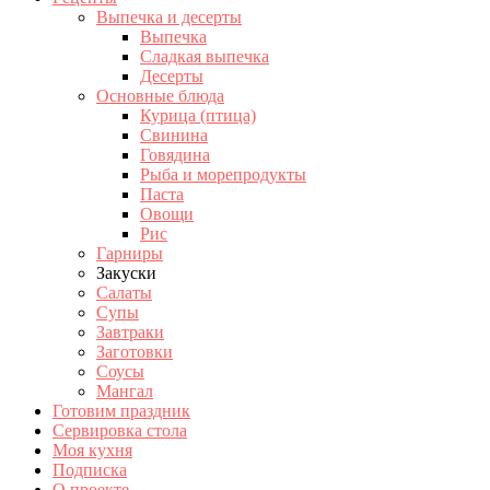
Выпечка и десерты
Выпечка
Сладкая выпечка
Десерты
Основные блюда
Курица (птица)
Свинина
Говядина
Рыба и морепродукты
Паста
Овощи
Рис
Гарниры
Закуски
Салаты
Супы
Завтраки
Заготовки
Соусы
Мангал
Готовим праздник
Сервировка стола
Моя кухня
Подписка
О проекте