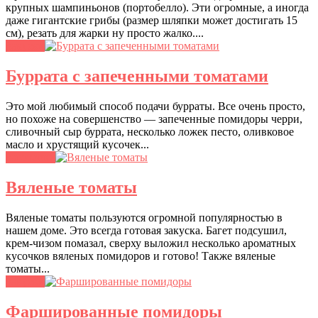
крупных шампиньонов (портобелло). Эти огромные, а иногда
даже гигантские грибы (размер шляпки может достигать 15
см), резать для жарки ну просто жалко....
Закуски
Буррата с запеченными томатами
Это мой любимый способ подачи бурраты. Все очень просто,
но похоже на совершенство — запеченные помидоры черри,
сливочный сыр буррата, несколько ложек песто, оливковое
масло и хрустящий кусочек...
Заготовки
Вяленые томаты
Вяленые томаты пользуются огромной популярностью в
нашем доме. Это всегда готовая закуска. Багет подсушил,
крем-чизом помазал, сверху выложил несколько ароматных
кусочков вяленых помидоров и готово! Также вяленые
томаты...
Закуски
Фаршированные помидоры