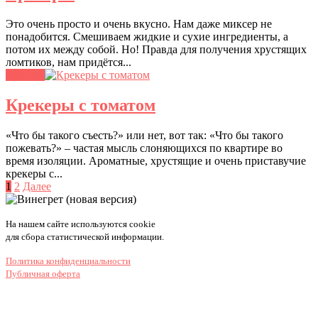
Это очень просто и очень вкусно. Нам даже миксер не
понадобится. Смешиваем жидкие и сухие ингредиенты, а
потом их между собой. Но! Правда для получения хрустящих
ломтиков, нам придётся...
Закуски
Крекеры с томатом
«Что бы такого съесть?» или нет, вот так: «Что бы такого
пожевать?» – частая мысль слоняющихся по квартире во
время изоляции. Ароматные, хрустящие и очень приставучие
крекеры с...
Пагинация
1
2
Далее
записей
На нашем сайте используются cookie
для сбора статистической информации.
Политика конфиденциальности
Публичная оферта