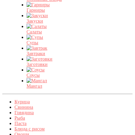
Гарниры
Закуски
Салаты
Супы
Завтраки
Заготовки
Соусы
Мангал
Курица
Свинина
Говядина
Рыба
Паста
Блюда с рисом
Овощи