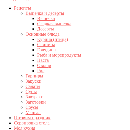
Рецепты
Выпечка и десерты
Выпечка
Сладкая выпечка
Десерты
Основные блюда
Курица (птица)
Свинина
Говядина
Рыба и морепродукты
Паста
Овощи
Рис
Гарниры
Закуски
Салаты
Супы
Завтраки
Заготовки
Соусы
Мангал
Готовим праздник
Сервировка стола
Моя кухня