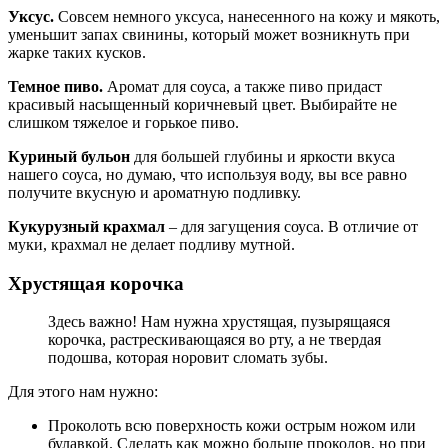
Уксус.
Совсем немного уксуса, нанесенного на кожу и мякоть,
уменьшит запах свинины, который может возникнуть при
жарке таких кусков.
Темное пиво.
Аромат для соуса, а также пиво придаст
красивый насыщенный коричневый цвет. Выбирайте не
слишком тяжелое и горькое пиво.
Куриный бульон
для большей глубины и яркости вкуса
нашего соуса, но думаю, что используя воду, вы все равно
получите вкусную и ароматную подливку.
Кукурузный крахмал
– для загущения соуса. В отличие от
муки, крахмал не делает подливу мутной.
Хрустящая корочка
Здесь важно! Нам нужна хрустящая, пузырящаяся
корочка, растрескивающаяся во рту, а не твердая
подошва, которая норовит сломать зубы.
Для этого нам нужно:
Проколоть всю поверхность кожи острым ножом или
булавкой. Сделать как можно больше проколов, но при