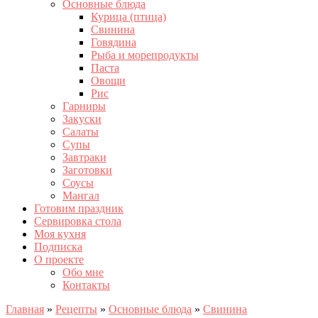
Основные блюда
Курица (птица)
Свинина
Говядина
Рыба и морепродукты
Паста
Овощи
Рис
Гарниры
Закуски
Салаты
Супы
Завтраки
Заготовки
Соусы
Мангал
Готовим праздник
Сервировка стола
Моя кухня
Подписка
О проекте
Обо мне
Контакты
Главная
»
Рецепты
»
Основные блюда
»
Свинина