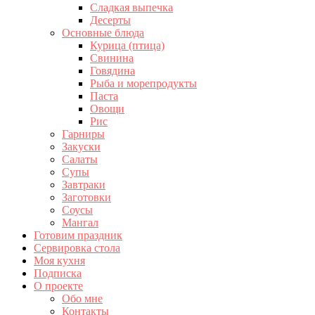
Сладкая выпечка
Десерты
Основные блюда
Курица (птица)
Свинина
Говядина
Рыба и морепродукты
Паста
Овощи
Рис
Гарниры
Закуски
Салаты
Супы
Завтраки
Заготовки
Соусы
Мангал
Готовим праздник
Сервировка стола
Моя кухня
Подписка
О проекте
Обо мне
Контакты