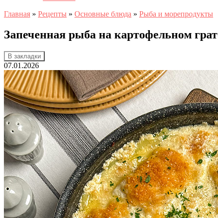
Главная
»
Рецепты
»
Основные блюда
»
Рыба и морепродукты
Запеченная рыба на картофельном грат
В закладки
07.01.2026