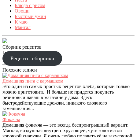
Блюда с рисом
Овощи
Быстрый ужин
К чаю
Мангал
Сборник рецептов
Готовим праздник
Рецепты сборника
Похожие записи
Домашняя пита с кармашком
Это один из самых простых рецептов хлеба, который только
можно приготовить. И больше не придется покупать
резиновый лаваш в магазине у дома. Здесь
быстродействующие дрожжи, никакого сложного
замешивания...
Фокачча
Домашняя фокачча — это всегда беспроигрышный вариант.
Мягкая, воздушная внутри с хрустящей, чуть золотистой
корочкой снаружи. Я очень люблю подавать её на закусочной