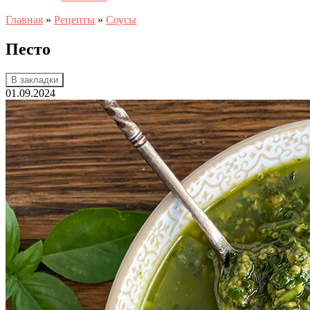
Главная
»
Рецепты
»
Соусы
Песто
В закладки
01.09.2024