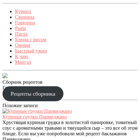
Курица
Свинина
Говядина
Рыба
Паста
Блюда с рисом
Овощи
Быстрый ужин
К чаю
Мангал
Сборник рецептов
Готовим праздник
Рецепты сборника
Похожие записи
Куриные грудки Пармиджано
Хрустящая куриная грудка в золотистой панировке, томатный
соус с ароматными травами и тянущийся сыр – это все об этом
блюде. Если вы уже попробовали мой рецепт баклажанов
Пармиджано,...