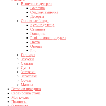
Выпечка и десерты
Выпечка
Сладкая выпечка
Десерты
Основные блюда
Курица (птица)
Свинина
Говядина
Рыба и морепродукты
Паста
Овощи
Рис
Гарниры
Закуски
Салаты
Супы
Завтраки
Заготовки
Соусы
Мангал
Готовим праздник
Сервировка стола
Моя кухня
Подписка
О проекте