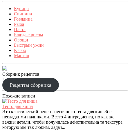
Курица
Свинина
Говядина
Рыба
Паста
Блюда с рисом
Овощи
Быстрый ужин
К чаю
Мангал
Сборник рецептов
Готовим праздник
Рецепты сборника
Похожие записи
Тесто для киша
Это классический рецепт песочного теста для кишей с
несладкими начинками. Всего 4 ингредиента, но как же
важны детали, чтобы получилась действительна та текстура,
которую мы так любим. Задач...